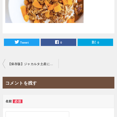
Tweet
0
0
投
【保存版】ジャカルタ土産にぴったり！おすすめドライフルーツランキング！
稿
ナ
コメントを残す
ビ
ゲ
ー
名前
必須
シ