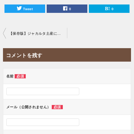
Tweet
0
0
投
【保存版】ジャカルタ土産にぴったり！おすすめドライフルーツランキング！
稿
ナ
コメントを残す
ビ
ゲ
ー
名前
必須
シ
ョ
ン
メール（公開されません）
必須