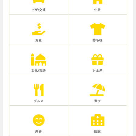
ビザ/交通
住居
お金
持ち物
文化/言語
お土産
グルメ
遊び
美容
病院