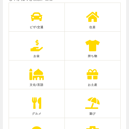
ビザ/交通
住居
お金
持ち物
文化/言語
お土産
グルメ
遊び