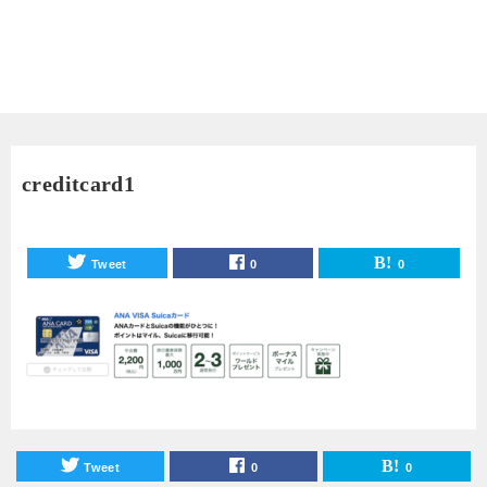
creditcard1
Tweet
0
0
Tweet
0
0