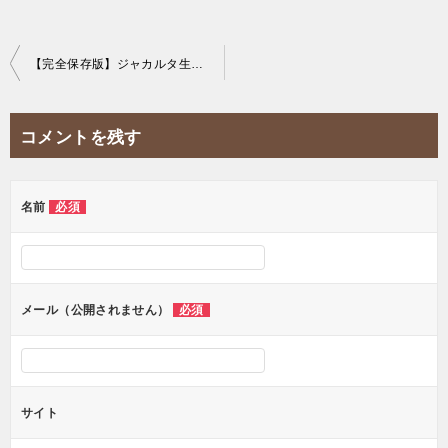
投
【完全保存版】ジャカルタ生活をお得にするクレジットカードを徹底解説！
稿
ナ
コメントを残す
ビ
ゲ
ー
名前
必須
シ
ョ
ン
メール（公開されません）
必須
サイト