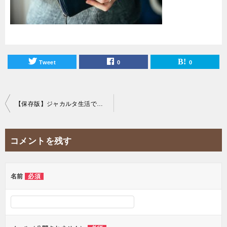
Tweet
0
0
投
【保存版】ジャカルタ生活で現金両替手数料を０円にする方法を徹底解説！
稿
ナ
コメントを残す
ビ
ゲ
ー
名前
必須
シ
ョ
ン