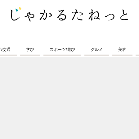
ザ/交通
学び
スポーツ/遊び
グルメ
美容