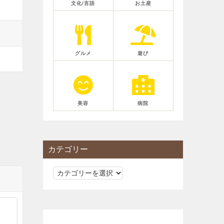
文化/言語
お土産
グルメ
遊び
美容
病院
カテゴリー
カ
テ
ゴ
リ
ー