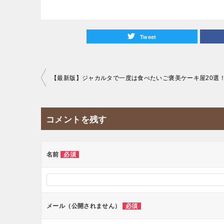
Tweet
投
【最新版】ジャカルタで一度は食べたいご褒美ケーキ屋20選
稿
ナ
コメントを残す
ビ
ゲ
ー
名前
必須
シ
ョ
ン
メール（公開されません）
必須