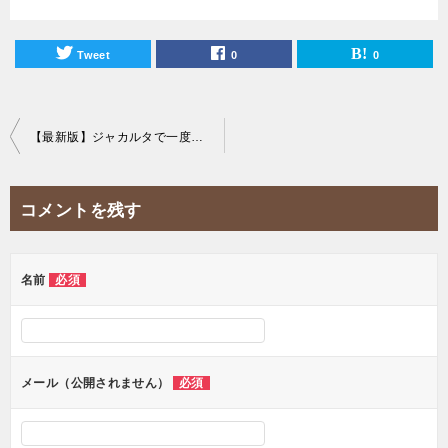
Tweet
0
0
投
【最新版】ジャカルタで一度は食べたいご褒美ケーキ屋20選！
稿
ナ
コメントを残す
ビ
ゲ
ー
名前
必須
シ
ョ
ン
メール（公開されません）
必須