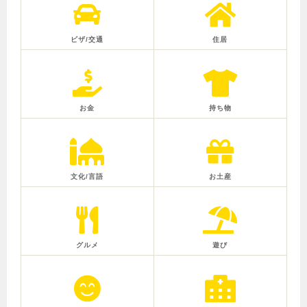
ビザ/交通
住居
お金
持ち物
文化/言語
お土産
グルメ
遊び