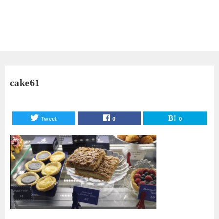
cake61
Tweet
0
0