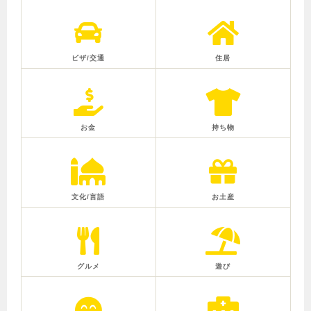
ビザ/交通
住居
お金
持ち物
文化/言語
お土産
グルメ
遊び