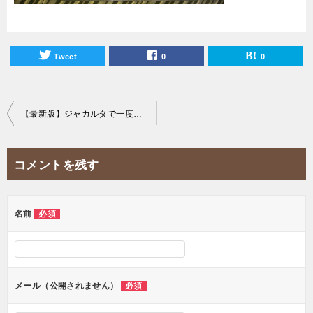
Tweet
0
0
投
【最新版】ジャカルタで一度は食べたいご褒美ケーキ屋20選！
稿
ナ
コメントを残す
ビ
ゲ
ー
名前
必須
シ
ョ
ン
メール（公開されません）
必須