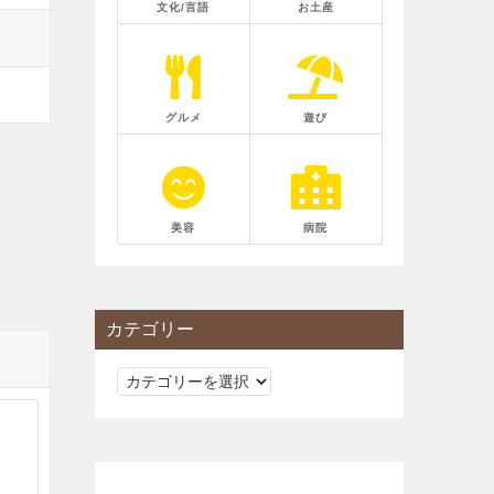
文化/言語
お土産
グルメ
遊び
美容
病院
カテゴリー
カ
テ
ゴ
リ
ー