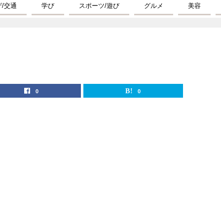
ザ/交通
学び
スポーツ/遊び
グルメ
美容
0
0