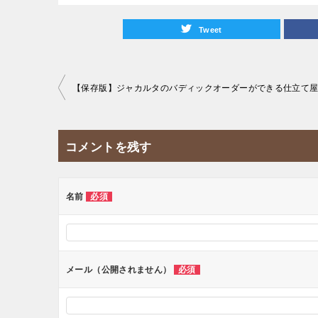
Tweet
投
稿
ナ
コメントを残す
ビ
ゲ
ー
名前
必須
シ
ョ
ン
メール（公開されません）
必須