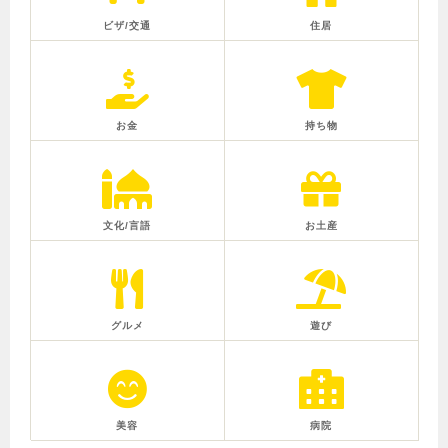
ビザ/交通
住居
お金
持ち物
文化/言語
お土産
グルメ
遊び
美容
病院