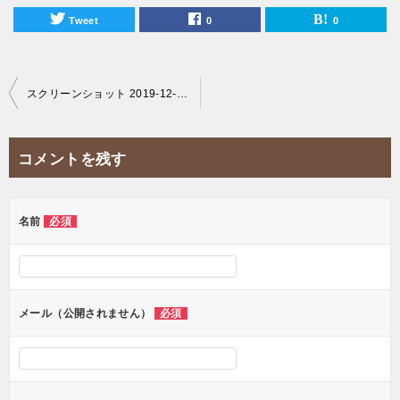
Tweet
0
0
投
スクリーンショット 2019-12-19 21.57.45
稿
ナ
コメントを残す
ビ
ゲ
ー
名前
必須
シ
ョ
ン
メール（公開されません）
必須