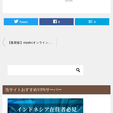
Tweet
0
0
投
【最新版】vipabcオンライン英会話スクールに対するリアルな口コミ評判まとめ！
稿
ナ
ビ
ゲ
ー
シ
当サイトおすすめVPNサーバー
ョ
ン