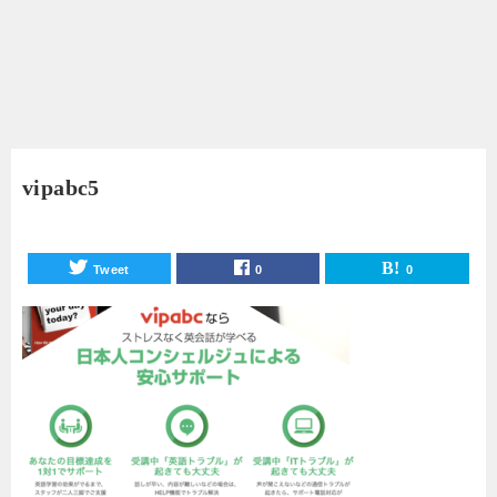
vipabc5
Tweet
0
0