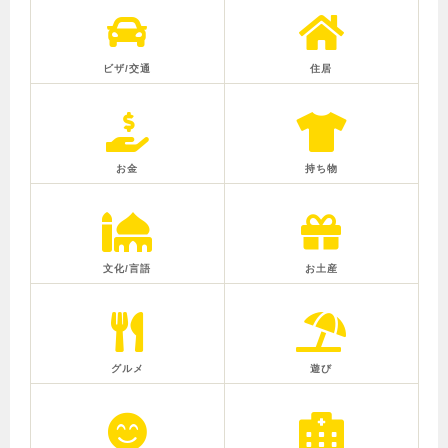
ビザ/交通
住居
お金
持ち物
文化/言語
お土産
グルメ
遊び