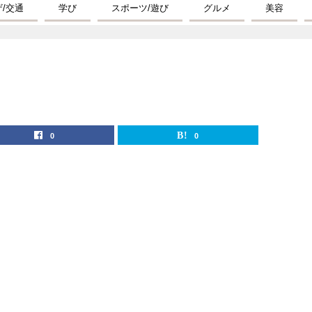
ザ/交通
学び
スポーツ/遊び
グルメ
美容
0
0