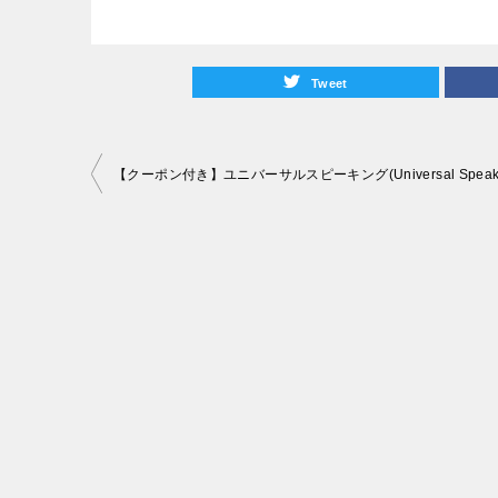
Tweet
投
稿
ナ
ビ
ゲ
ー
シ
ョ
ン