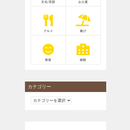
文化/言語
お土産
グルメ
遊び
美容
病院
カテゴリー
カ
テ
ゴ
リ
ー