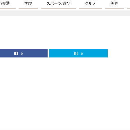
ザ/交通
学び
スポーツ/遊び
グルメ
美容
0
0