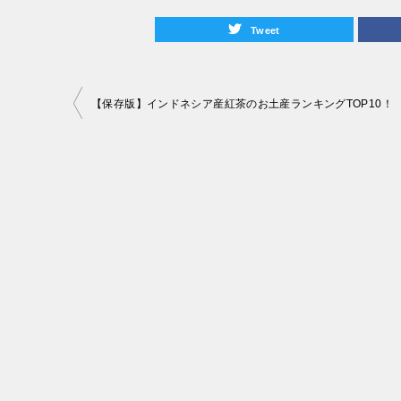
Tweet
投
【保存版】インドネシア産紅茶のお土産ランキングTOP10！
稿
ナ
ビ
ゲ
ー
シ
ョ
ン