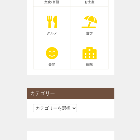
文化/言語
お土産
グルメ
遊び
美容
病院
カテゴリー
カ
テ
ゴ
リ
ー