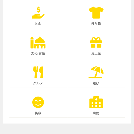
お金
持ち物
文化/言語
お土産
グルメ
遊び
美容
病院