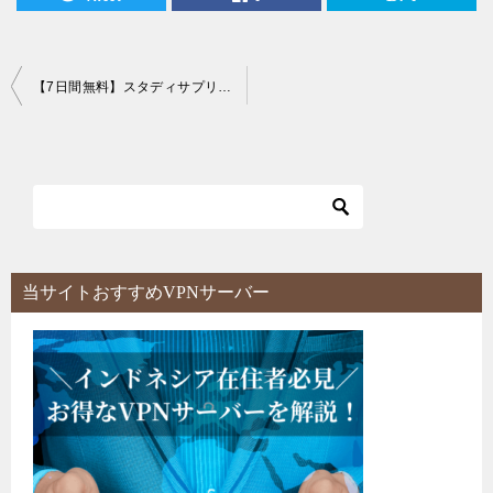
投
【7日間無料】スタディサプリTOEIC®L&R TEST対策パーソナルコーチプランに対する感想＆口コミ評判まとめ！
稿
ナ
ビ
ゲ
ー
シ
当サイトおすすめVPNサーバー
ョ
ン