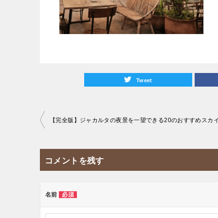
Tweet
投
稿
ナ
コメントを残す
ビ
ゲ
ー
名前
必須
シ