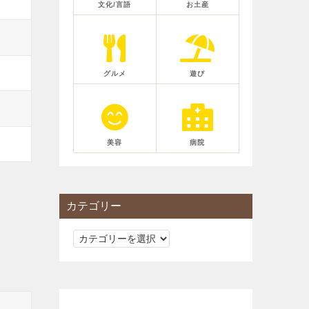
文化/言語
お土産
グルメ
遊び
美容
病院
カテゴリー
カ
テ
ゴ
リ
ー