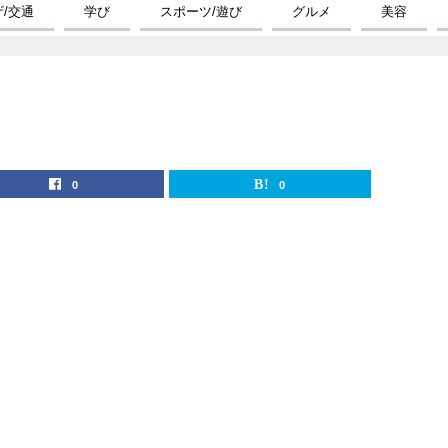
ザ/交通
学び
スポーツ/遊び
グルメ
美容
0
0