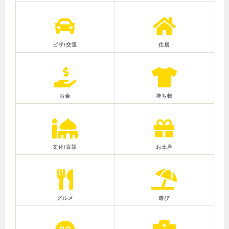
ビザ/交通
住居
お金
持ち物
文化/言語
お土産
グルメ
遊び