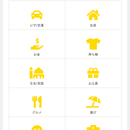
ビザ/交通
住居
お金
持ち物
文化/言語
お土産
グルメ
遊び