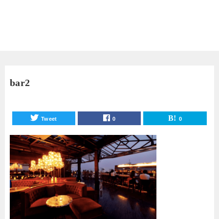
bar2
Tweet
0
0