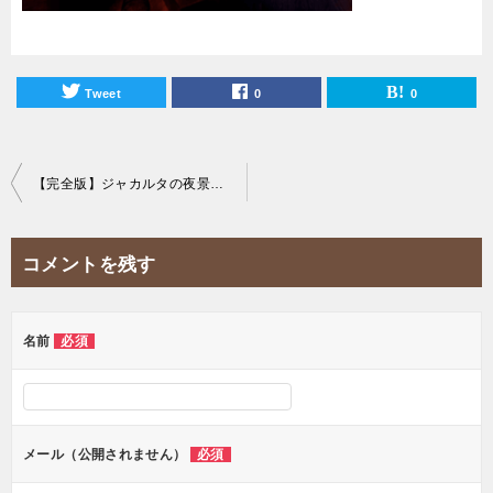
Tweet
0
0
投
【完全版】ジャカルタの夜景を一望できる20のおすすめスカイバーを紹介！
稿
ナ
コメントを残す
ビ
ゲ
ー
名前
必須
シ
ョ
ン
メール（公開されません）
必須