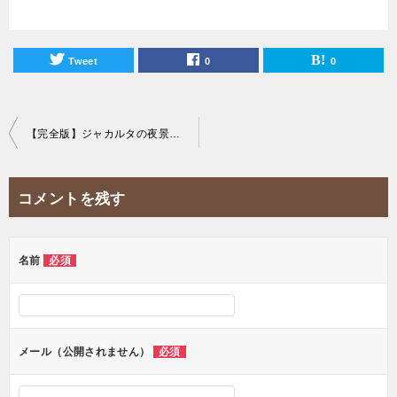
Tweet
0
0
投
【完全版】ジャカルタの夜景を一望できる20のおすすめスカイバーを紹介！
稿
ナ
コメントを残す
ビ
ゲ
ー
名前
必須
シ
ョ
ン
メール（公開されません）
必須