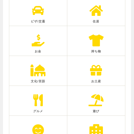
ビザ/交通
住居
お金
持ち物
文化/言語
お土産
グルメ
遊び