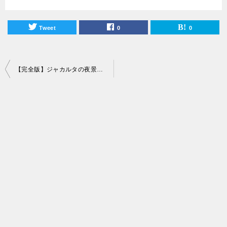
Tweet
0
0
投
【完全版】ジャカルタの夜景を一望できる20のおすすめスカイバーを紹介！
稿
ナ
ビ
ゲ
ー
シ
ョ
ン