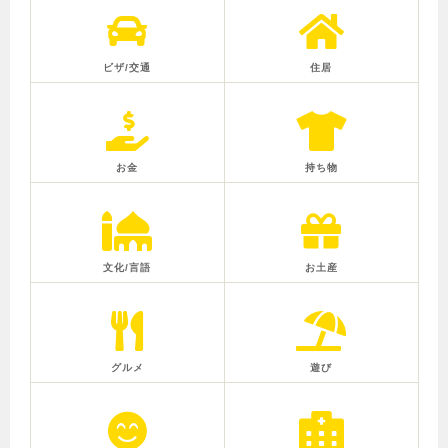
ビザ/交通
住居
お金
持ち物
文化/言語
お土産
グルメ
遊び