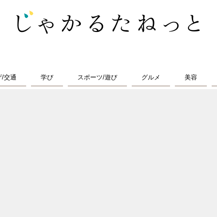
ザ/交通
学び
スポーツ/遊び
グルメ
美容