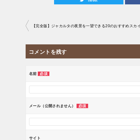
Tweet
投
稿
ナ
コメントを残す
ビ
ゲ
ー
名前
必須
シ
ョ
ン
メール（公開されません）
必須
サイト