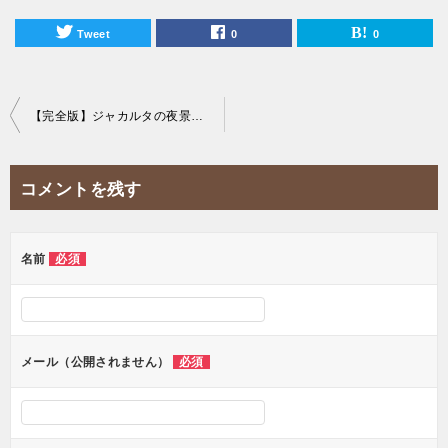
Tweet
0
0
投
【完全版】ジャカルタの夜景を一望できる20のおすすめスカイバーを紹介！
稿
ナ
コメントを残す
ビ
ゲ
ー
名前
必須
シ
ョ
ン
メール（公開されません）
必須