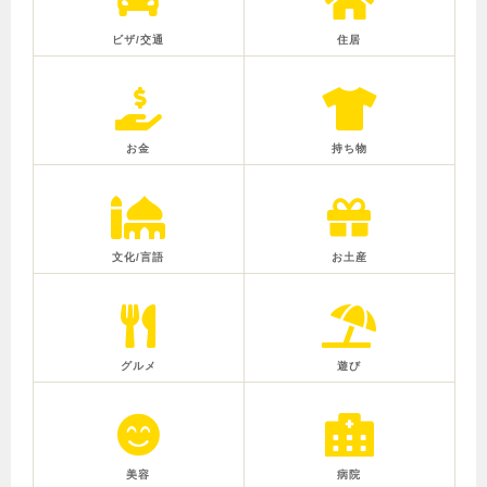
ビザ/交通
住居
お金
持ち物
文化/言語
お土産
グルメ
遊び
美容
病院