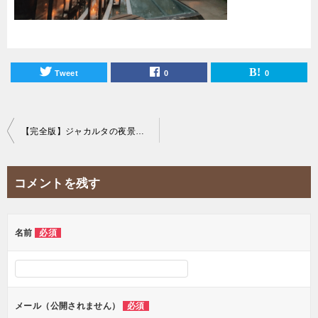
Tweet
0
0
投
【完全版】ジャカルタの夜景を一望できる20のおすすめスカイバーを紹介！
稿
ナ
コメントを残す
ビ
ゲ
ー
名前
必須
シ
ョ
ン
メール（公開されません）
必須