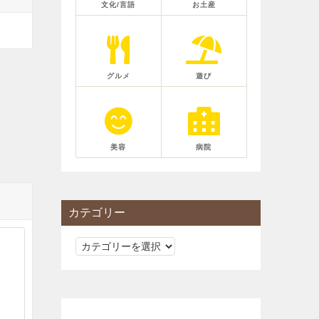
文化/言語
お土産
グルメ
遊び
美容
病院
カテゴリー
カ
テ
ゴ
リ
ー