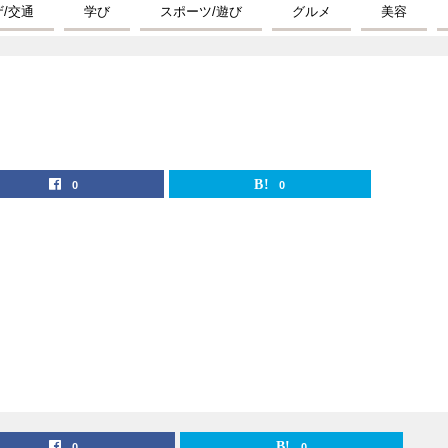
ザ/交通
学び
スポーツ/遊び
グルメ
美容
0
0
0
0