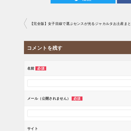
投
【完全版】女子目線で選ぶセンスが光るジャカルタお土産まと
稿
ナ
コメントを残す
ビ
ゲ
ー
名前
必須
シ
ョ
ン
メール（公開されません）
必須
サイト