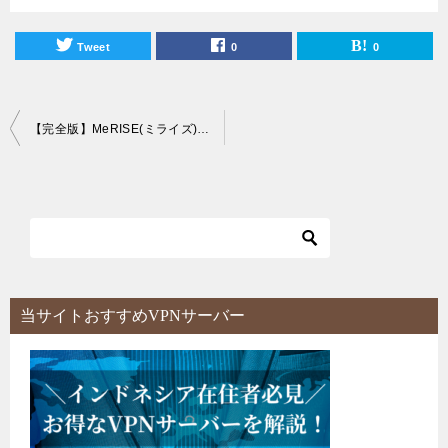
Tweet
0
0
投
【完全版】MeRISE(ミライズ)オンライン英会話に対するリアルな口コミ評判まとめ！ 無料体験レッスン実施中！
稿
ナ
ビ
ゲ
ー
シ
当サイトおすすめVPNサーバー
ョ
ン