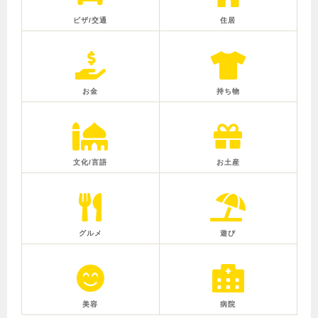
ビザ/交通
住居
お金
持ち物
文化/言語
お土産
グルメ
遊び
美容
病院