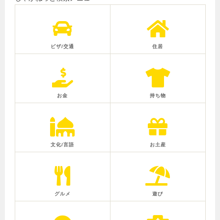
ビザ/交通
住居
お金
持ち物
文化/言語
お土産
グルメ
遊び