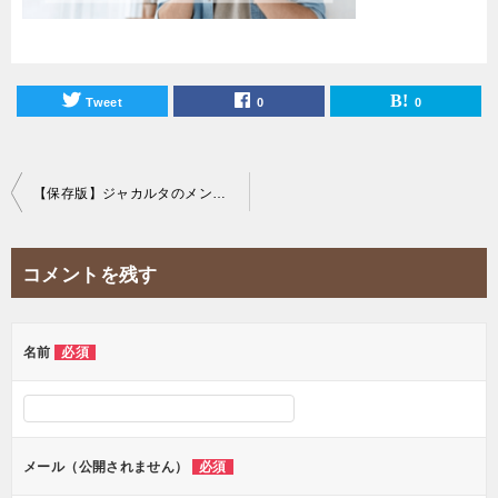
Tweet
0
0
投
【保存版】ジャカルタのメンズ脱毛ができるおすすめサロン3選！
稿
ナ
コメントを残す
ビ
ゲ
ー
名前
必須
シ
ョ
ン
メール（公開されません）
必須