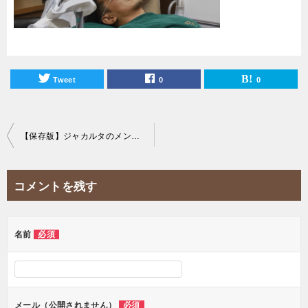
Tweet
0
0
投
【保存版】ジャカルタのメンズ脱毛ができるおすすめサロン3選！
稿
ナ
コメントを残す
ビ
ゲ
ー
名前
必須
シ
ョ
ン
メール（公開されません）
必須