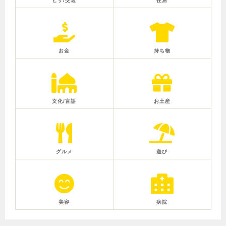
ビザ/交通
住居
お金
持ち物
文化/言語
お土産
グルメ
遊び
美容
病院