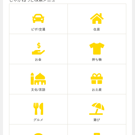
ビザ/交通
住居
お金
持ち物
文化/言語
お土産
グルメ
遊び