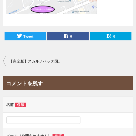
Tweet
0
0
投
【完全版】スカルノハッタ国際空港からジャカルタ市内への交通手段を徹底解説！
稿
ナ
コメントを残す
ビ
ゲ
ー
名前
必須
シ
ョ
ン