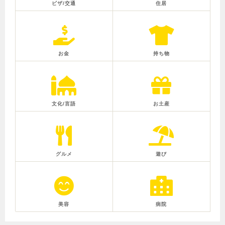
ビザ/交通
住居
お金
持ち物
文化/言語
お土産
グルメ
遊び
美容
病院