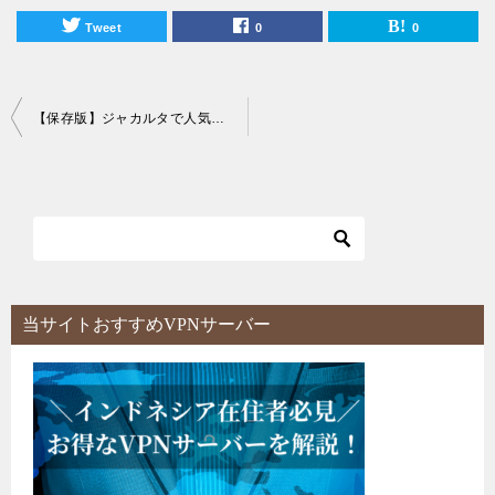
Tweet
0
0
投
【保存版】ジャカルタで人気のマツエクサロン50店舗からおすすめ10店舗を厳選！
稿
ナ
ビ
ゲ
ー
シ
当サイトおすすめVPNサーバー
ョ
ン