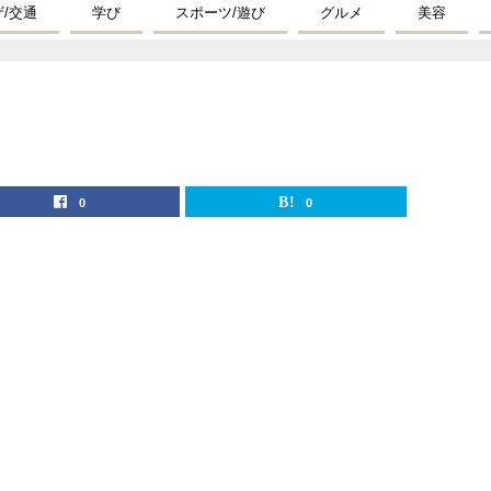
ザ/交通
学び
スポーツ/遊び
グルメ
美容
0
0