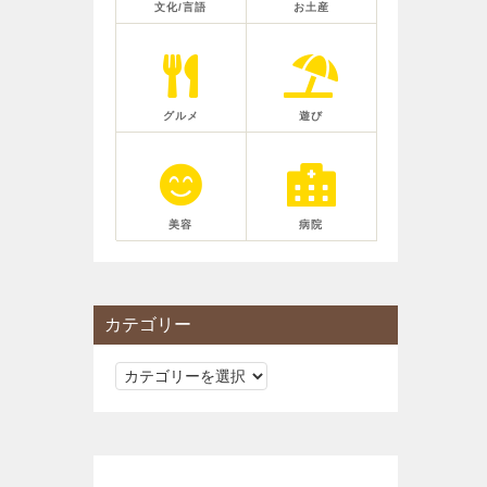
文化/言語
お土産
グルメ
遊び
美容
病院
カテゴリー
カ
テ
ゴ
リ
ー