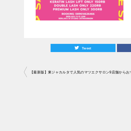
Tweet
投
稿
ナ
ビ
ゲ
ー
シ