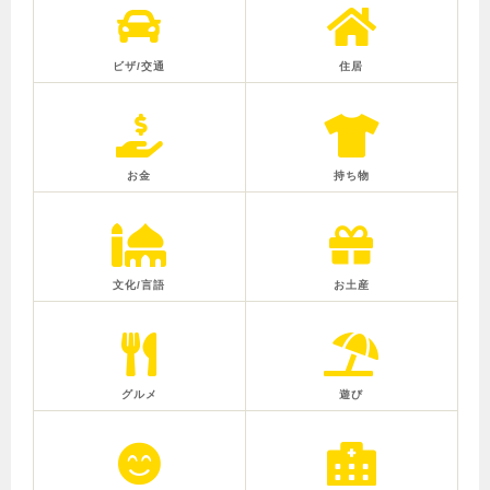
ビザ/交通
住居
お金
持ち物
文化/言語
お土産
グルメ
遊び