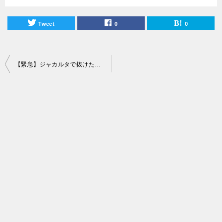
Tweet
0
0
投
【緊急】ジャカルタで抜けた歯を治療したい時におすすめの歯医者まとめ！
稿
ナ
ビ
ゲ
ー
シ
ョ
ン