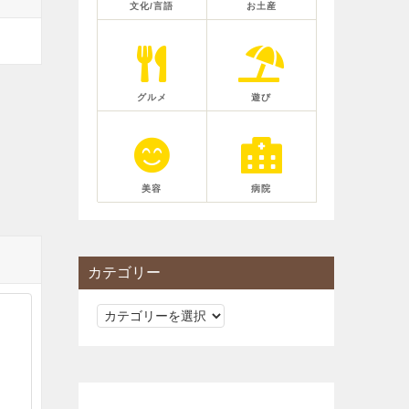
文化/言語
お土産
グルメ
遊び
美容
病院
カテゴリー
カ
テ
ゴ
リ
ー