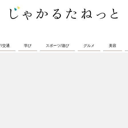
ザ/交通
学び
スポーツ/遊び
グルメ
美容