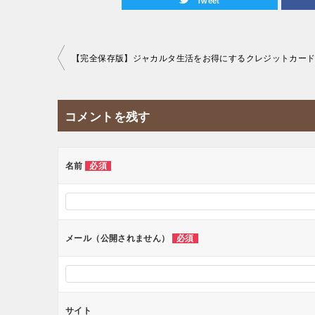
Tweet
投
稿
ナ
コメントを残す
ビ
ゲ
ー
名前
必須
シ
ョ
ン
メール（公開されません）
必須
サイト