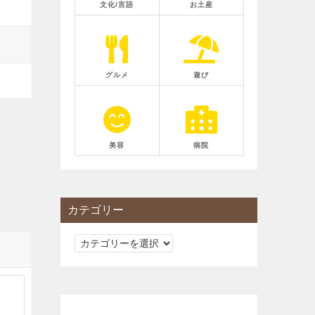
文化/言語
お土産
グルメ
遊び
美容
病院
カテゴリー
カ
テ
ゴ
リ
ー