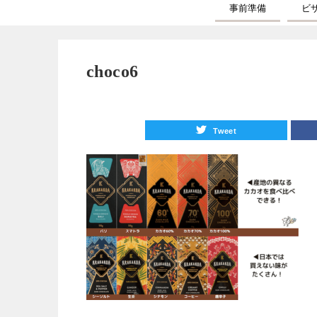
事前準備
ビ
choco6
Tweet