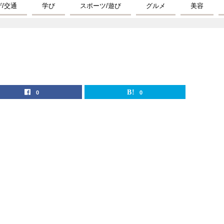
ザ/交通
学び
スポーツ/遊び
グルメ
美容
0
0