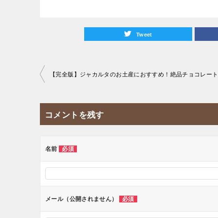
Tweet
投
稿
ナ
コメントを残す
ビ
ゲ
ー
名前
必須
シ
ョ
ン
メール（公開されません）
必須