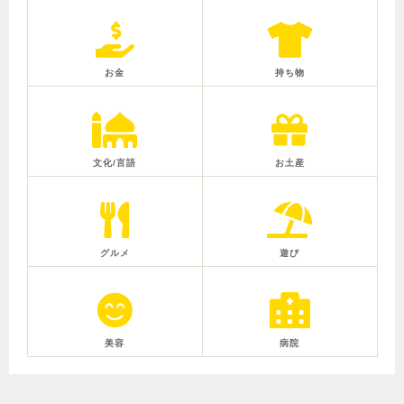
お金
持ち物
文化/言語
お土産
グルメ
遊び
美容
病院