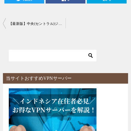
投
【最新版】中央(セントラル)ジャカルタのマツエクサロン16店舗からおすすめ人気サロンを紹介！
稿
ナ
ビ
ゲ
ー
シ
当サイトおすすめVPNサーバー
ョ
ン