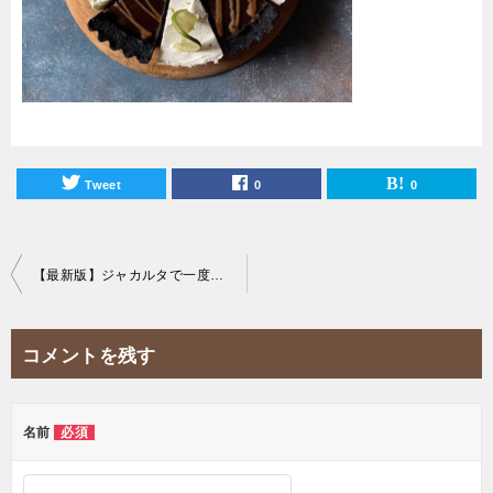
Tweet
0
0
投
【最新版】ジャカルタで一度は食べたいご褒美ケーキ屋20選！
稿
ナ
コメントを残す
ビ
ゲ
ー
名前
必須
シ