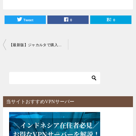
Tweet
0
0
投
【最新版】ジャカルタで購入できるインドネシア産ビール銘柄まとめ！
稿
ナ
ビ
ゲ
ー
シ
当サイトおすすめVPNサーバー
ョ
ン