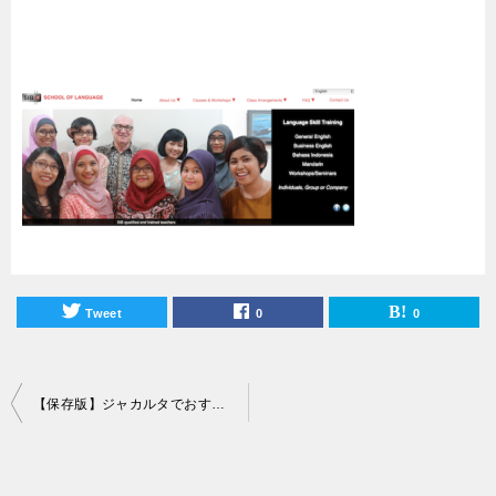
Tweet
0
0
投
【保存版】ジャカルタでおすすめインドネシア語(バハサ)講座が受けれるスクール＆教室まとめ！
稿
ナ