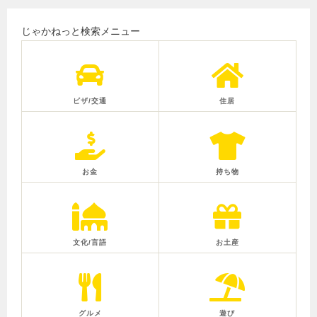
じゃかねっと検索メニュー
ビザ/交通
住居
お金
持ち物
文化/言語
お土産
グルメ
遊び