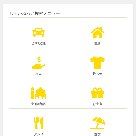
じゃかねっと検索メニュー
ビザ/交通
住居
お金
持ち物
文化/言語
お土産
グルメ
遊び