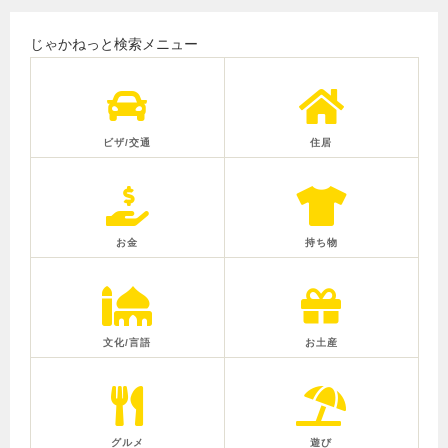
じゃかねっと検索メニュー
ビザ/交通
住居
お金
持ち物
文化/言語
お土産
グルメ
遊び