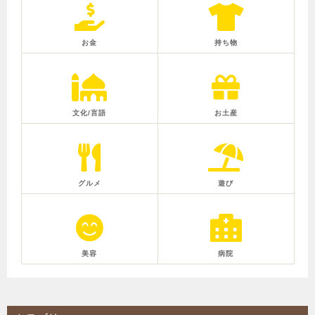
お金
持ち物
文化/言語
お土産
グルメ
遊び
美容
病院