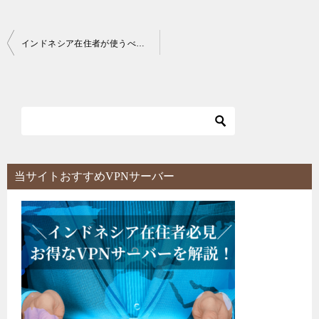
投
インドネシア在住者が使うべきVPNサーバーを無料＆有料全5社を徹底解説！【完全保存版】
稿
ナ
ビ
ゲ
ー
シ
当サイトおすすめVPNサーバー
ョ
ン