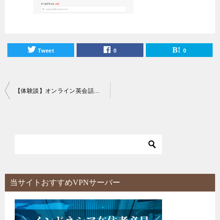
Tweet
0
0
投
【体験談】オンライン英会話レアジョブに対する口コミ＆評判まとめ！
稿
ナ
ビ
ゲ
ー
シ
当サイトおすすめVPNサーバー
ョ
ン