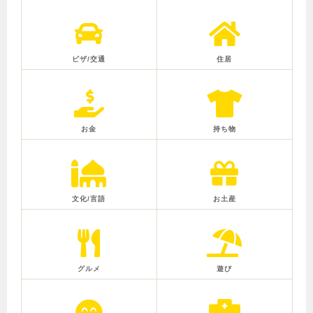
ビザ/交通
住居
お金
持ち物
文化/言語
お土産
グルメ
遊び