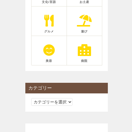
文化/言語
お土産
グルメ
遊び
美容
病院
カテゴリー
カ
テ
ゴ
リ
ー