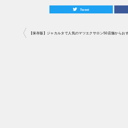
Tweet
投
稿
ナ
ビ
ゲ
ー
シ
ョ
ン