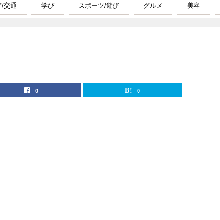
ザ/交通
学び
スポーツ/遊び
グルメ
美容
0
0