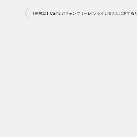
投
稿
ナ
ビ
ゲ
ー
シ
ョ
ン