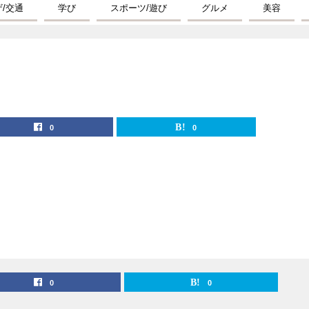
ザ/交通
学び
スポーツ/遊び
グルメ
美容
0
0
0
0