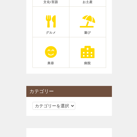
文化/言語
お土産
グルメ
遊び
美容
病院
カテゴリー
カ
テ
ゴ
リ
ー