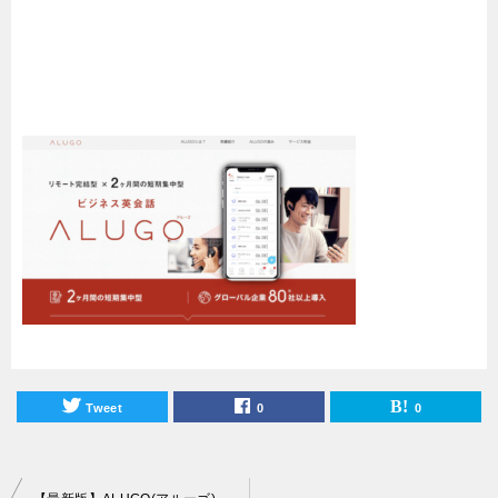
Tweet
0
0
投