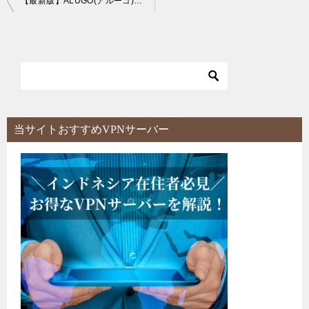
【最新版】ALUGO(アルーゴ)英会話に対する感想&評判まとめ！
稿
ナ
ビ
ゲ
ー
シ
当サイトおすすめVPNサーバー
ョ
ン