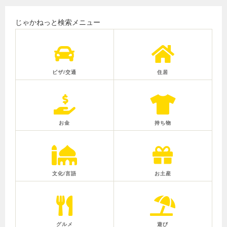
じゃかねっと検索メニュー
ビザ/交通
住居
お金
持ち物
文化/言語
お土産
グルメ
遊び